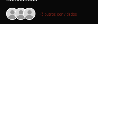
+3 outros convidados
Compartilhe esse evento
Academia de Cinema Hollywood
CNPJ n.º
33.950.982
/0001-31
R. Azarias Leite, Nº 17 48 - Jardim Estoril, Bauru -
SP - CEP
17014-400
Whatsapp:
14 997245875
Termos e Condições de
Reembolso