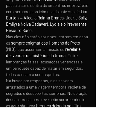
passa a ser o centro de encontros improváveis 
com personagens icônicos do universo de 
Tim 
Burton
 — 
Alice, a Rainha Branca, Jack e Sally, 
Emily (a Noiva Cadáver), Lydia e o irreverente 
Besouro Suco
.
Mas eles não estão sozinhos: entram em cena 
os 
sempre enigmáticos Homens de Preto 
(MIB)
, que assumem a missão de 
revelar e 
desvendar os mistérios da trama
. Entre 
lembranças falsas, acusações venenosas e 
um banquete capaz de matar em segundos, 
todos passam a ser suspeitos.
Na busca por respostas, eles se veem 
arrastados a uma viagem temporal repleta de 
segredos e descobertas sombrias. No coração 
dessa jornada, uma revelação surpreendente 
os aguarda: uma 
herança deixada por Tim 
Burton
, como parte final de 
“O Estranho 
Mundo de Jack”
, capaz de mudar para sempre 
a vida (e a morte) de…