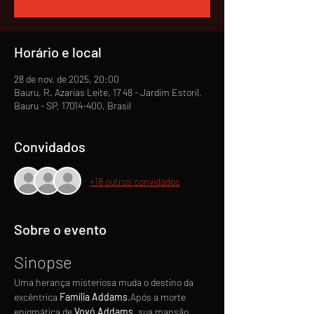
Horário e local
28 de nov. de 2025, 20:00
Bauru, R. Azarias Leite, 17 48 - Jardim Estoril,
Bauru - SP, 17014-400, Brasil
Convidados
+18 outros convidados
Sobre o evento
Sinopse
Uma herança misteriosa muda o destino da 
excêntrica 
Família Addams
.Após a morte 
enigmática de 
Vovó Addams
, sua mansão 