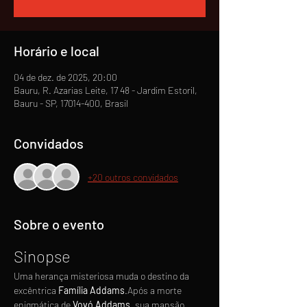
Horário e local
04 de dez. de 2025, 20:00
Bauru, R. Azarias Leite, 17 48 - Jardim Estoril,
Bauru - SP, 17014-400, Brasil
Convidados
+20 outros convidados
Sobre o evento
Sinopse
Uma herança misteriosa muda o destino da 
excêntrica 
Família Addams
.Após a morte 
enigmática de 
Vovó Addams
, sua mansão 