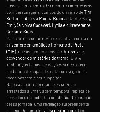
passa a ser o centro de encontros improváveis 
com personagens icônicos do universo de 
Tim 
Burton
 — 
Alice, a Rainha Branca, Jack e Sally, 
Emily (a Noiva Cadáver), Lydia e o irreverente 
Besouro Suco
.
Mas eles não estão sozinhos: entram em cena 
os 
sempre enigmáticos Homens de Preto 
(MIB)
, que assumem a missão de 
revelar e 
desvendar os mistérios da trama
. Entre 
lembranças falsas, acusações venenosas e 
um banquete capaz de matar em segundos, 
todos passam a ser suspeitos.
Na busca por respostas, eles se veem 
arrastados a uma viagem temporal repleta de 
segredos e descobertas sombrias. No coração 
dessa jornada, uma revelação surpreendente 
os aguarda: uma 
herança deixada por Tim 
Burton
, como parte final de 
“O Estranho 
Mundo de Jack”
, capaz de mudar para sempre 
a vida (e a morte) de…